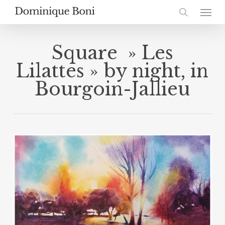
Skip
Menu
to
search
main
content
Square » Les
Lilattes » by night, in
Bourgoin-Jallieu