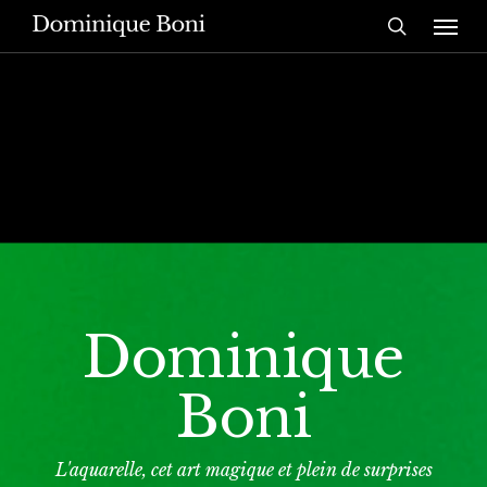
Skip
Menu
to
search
main
content
Dominique
Boni
L'aquarelle, cet art magique et plein de surprises