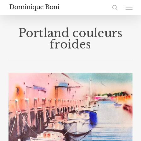
Skip
Menu
to
search
main
content
Portland couleurs
froides