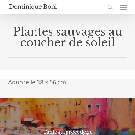
Skip
Menu
to
search
main
content
Plantes sauvages au
coucher de soleil
Aquarelle 38 x 56 cm
Tableau précédent