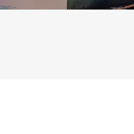
© 2026 Dominique Boni. Développement web : Ouibah
phone
email