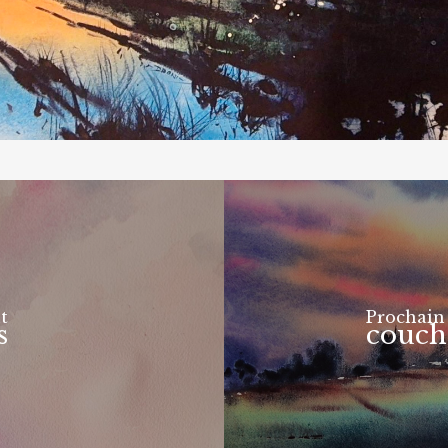
t
Prochain
s
couche