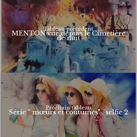
Tableau précédent
MENTON vue depuis le Cimetière
de nuit
Prochain tableau
Série " mœurs et coutumes" : selfie 2