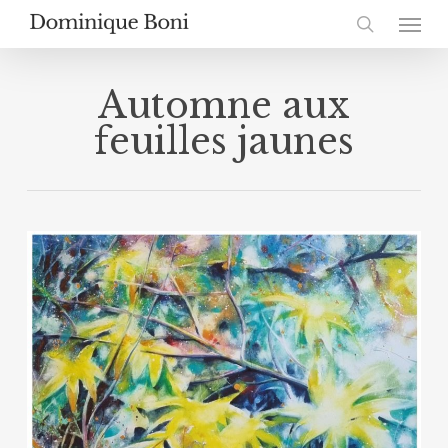
Skip
Menu
to
search
main
content
Automne aux
feuilles jaunes