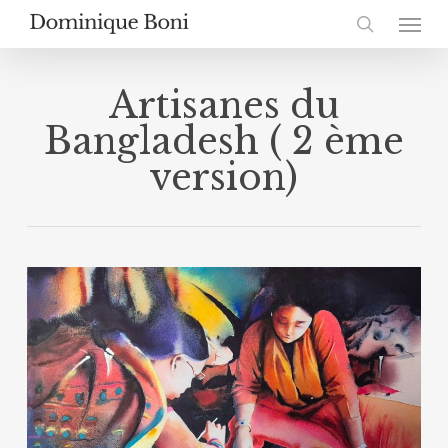
Skip
Menu
to
search
main
content
Artisanes du
Bangladesh ( 2 ème
version)