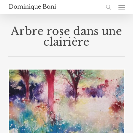
Skip
Menu
to
search
main
content
Arbre rose dans une
clairière